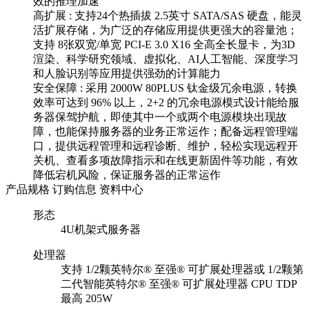
效的推理加速
高扩展 : 支持24个热插拔 2.5英寸 SATA/SAS 硬盘，能灵
活扩展存储，为广泛的存储应用提供更强大的容量池；
支持 8张双宽/单宽 PCI-E 3.0 X16 全高全长显卡，为3D
渲染、科学研究领域、虚拟化、AI人工智能、深度学习
和人脸识别等应用提供强劲的计算能力
安全保障 : 采用 2000W 80PLUS 钛金级冗余电源，转换
效率可达到 96% 以上，2+2 的冗余电源模式设计能给服
务器保驾护航，即使其中一个或两个电源模块出现故
障，也能保持服务器的业务正常运作；配备远程管理端
口，提供远程管理和远程诊断、维护，轻松实现远程开
关机、查看多项故障指示和在线更新固件等功能，有效
降低宕机风险，保证服务器的正常运作
产品规格
订购信息
资料中心
形态
4U机架式服务器
处理器
支持 1/2颗英特尔® 至强® 可扩展处理器或 1/2颗第
二代智能英特尔® 至强® 可扩展处理器 CPU TDP
最高 205W